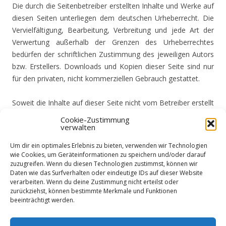
Die durch die Seitenbetreiber erstellten Inhalte und Werke auf
diesen Seiten unterliegen dem deutschen Urheberrecht. Die
Vervielfältigung, Bearbeitung, Verbreitung und jede Art der
Verwertung außerhalb der Grenzen des Urheberrechtes
bedürfen der schriftlichen Zustimmung des jeweiligen Autors
bzw. Erstellers. Downloads und Kopien dieser Seite sind nur
für den privaten, nicht kommerziellen Gebrauch gestattet.
Soweit die Inhalte auf dieser Seite nicht vom Betreiber erstellt
wurden, werden die Urheberrechte Dritter beachtet.
Cookie-Zustimmung
Insbesondere werden Inhalte Dritter als solche
verwalten
gekennzeichnet. Sollten Sie trotzdem auf eine
Um dir ein optimales Erlebnis zu bieten, verwenden wir Technologien
Urheberrechtsverletzung aufmerksam werden, bitten wir um
wie Cookies, um Geräteinformationen zu speichern und/oder darauf
einen entsprechenden Hinweis. Bei Bekanntwerden von
zuzugreifen. Wenn du diesen Technologien zustimmst, können wir
Daten wie das Surfverhalten oder eindeutige IDs auf dieser Website
Rechtsverletzungen werden wir derartige Inhalte umgehend
verarbeiten. Wenn du deine Zustimmung nicht erteilst oder
entfernen.
zurückziehst, können bestimmte Merkmale und Funktionen
beeinträchtigt werden.