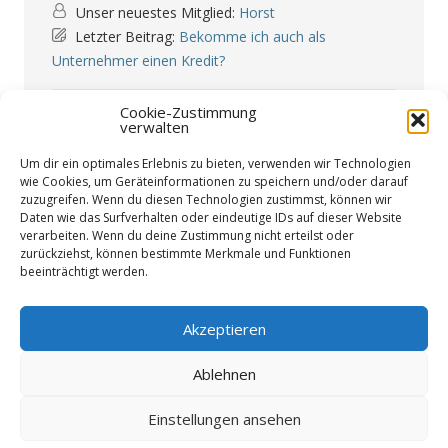
Unser neuestes Mitglied:
Horst
Letzter Beitrag:
Bekomme ich auch als
Unternehmer einen Kredit?
Forum Icons:
Cookie-Zustimmung
Das Forum enthält keine ungelesenen Beiträge
verwalten
Das Forum enthält ungelesene Beiträge
Um dir ein optimales Erlebnis zu bieten, verwenden wir Technologien
Themen-Icons:
Unbeantwortet
Beantwortet
Aktiv
Heiß
Oben angepinnt
Nicht genehmigt
wie Cookies, um Geräteinformationen zu speichern und/oder darauf
Gelöst
Privat
Geschlossen
zuzugreifen. Wenn du diesen Technologien zustimmst, können wir
Daten wie das Surfverhalten oder eindeutige IDs auf dieser Website
verarbeiten. Wenn du deine Zustimmung nicht erteilst oder
zurückziehst, können bestimmte Merkmale und Funktionen
beeinträchtigt werden.
Akzeptieren
Ablehnen
Einstellungen ansehen
Datenschutzerklärung
Impressum