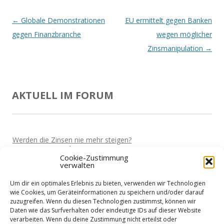
Beitrags-
←
Globale Demonstrationen
EU ermittelt gegen Banken
Navigation
gegen Finanzbranche
wegen möglicher
Zinsmanipulation
→
AKTUELL IM FORUM
Werden die Zinsen nie mehr steigen?
Von
Martin
Vor 5 Jahren
Cookie-Zustimmung
verwalten
Bekomme ich auch als Unternehmer einen Kredit?
Von
Martin
Vor 5 Jahren
Um dir ein optimales Erlebnis zu bieten, verwenden wir Technologien
Hohe Strompreise fressen einen auf....
wie Cookies, um Geräteinformationen zu speichern und/oder darauf
Von
Horst
Vor 5 Jahren
zuzugreifen. Wenn du diesen Technologien zustimmst, können wir
Daten wie das Surfverhalten oder eindeutige IDs auf dieser Website
Betriebsmittel zwischenfinanzieren lassen?
verarbeiten. Wenn du deine Zustimmung nicht erteilst oder