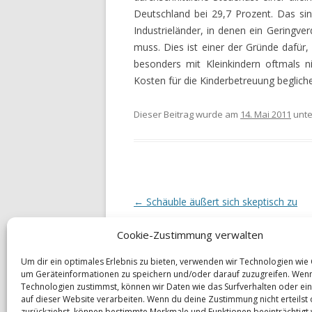
Deutschland bei 29,7 Prozent. Das si
Industrieländer, in denen ein Geringve
muss. Dies ist einer der Gründe dafür,
besonders mit Kleinkindern oftmals n
Kosten für die Kinderbetreuung beglic
Dieser Beitrag wurde am
14. Mai 2011
unt
Beitrags-
←
Schäuble äußert sich skeptisch zu
Navigation
Griechenlandkredit
Cookie-Zustimmung verwalten
Um dir ein optimales Erlebnis zu bieten, verwenden wir Technologien wie
um Geräteinformationen zu speichern und/oder darauf zuzugreifen. Wen
Technologien zustimmst, können wir Daten wie das Surfverhalten oder ein
auf dieser Website verarbeiten. Wenn du deine Zustimmung nicht erteilst
Datenschutzerklärung
Impressum
zurückziehst, können bestimmte Merkmale und Funktionen beeinträchtigt