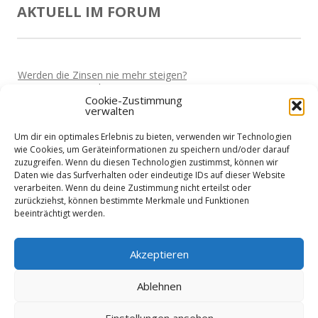
AKTUELL IM FORUM
Werden die Zinsen nie mehr steigen?
Von
Martin
Vor 5 Jahren
Cookie-Zustimmung
verwalten
Bekomme ich auch als Unternehmer einen Kredit?
Von
Martin
Vor 5 Jahren
Um dir ein optimales Erlebnis zu bieten, verwenden wir Technologien
Hohe Strompreise fressen einen auf....
wie Cookies, um Geräteinformationen zu speichern und/oder darauf
Von
Horst
Vor 5 Jahren
zuzugreifen. Wenn du diesen Technologien zustimmst, können wir
Daten wie das Surfverhalten oder eindeutige IDs auf dieser Website
Betriebsmittel zwischenfinanzieren lassen?
verarbeiten. Wenn du deine Zustimmung nicht erteilst oder
Von
Horst
Vor 5 Jahren
zurückziehst, können bestimmte Merkmale und Funktionen
beeinträchtigt werden.
Größere Investition finanzieren
Von
Martin
Vor 5 Jahren
Akzeptieren
Ablehnen
Einstellungen ansehen