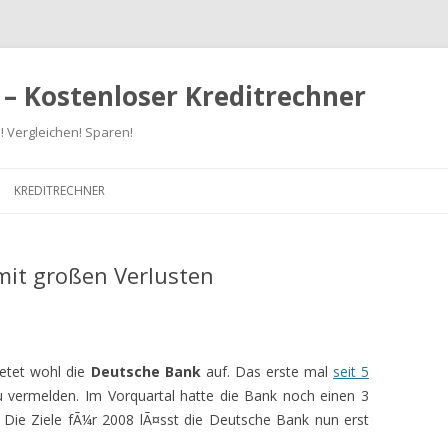
 – Kostenloser Kreditrechner
! Vergleichen! Sparen!
Zum
Inhalt
KREDITRECHNER
springen
mit großen Verlusten
etet wohl die
Deutsche Bank
auf. Das erste mal
seit 5
zu vermelden. Im Vorquartal hatte die Bank noch einen 3
 Die Ziele fÃ¼r 2008 lÃ¤sst die Deutsche Bank nun erst