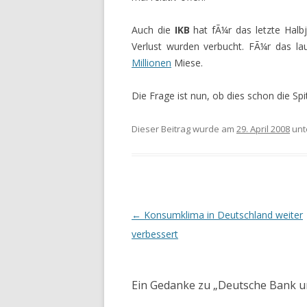
Auch die
IKB
hat fÃ¼r das letzte Halbj
Verlust wurden verbucht. FÃ¼r das l
Millionen
Miese.
Die Frage ist nun, ob dies schon die Spi
Dieser Beitrag wurde am
29. April 2008
unt
Beitrags-
←
Konsumklima in Deutschland weiter
Navigation
verbessert
Ein Gedanke zu „
Deutsche Bank u