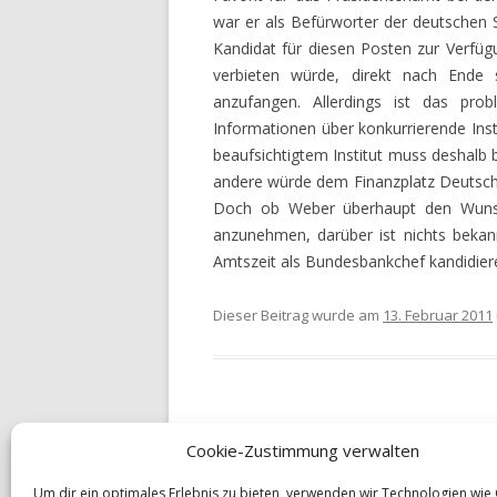
war er als Befürworter der deutschen St
Kandidat für diesen Posten zur Verfügu
verbieten würde, direkt nach Ende 
anzufangen. Allerdings ist das prob
Informationen über konkurrierende Ins
beaufsichtigtem Institut muss deshalb 
andere würde dem Finanzplatz Deutsch
Doch ob Weber überhaupt den Wunsc
anzunehmen, darüber ist nichts bekannt
Amtszeit als Bundesbankchef kandidiere
Dieser Beitrag wurde am
13. Februar 2011
Cookie-Zustimmung verwalten
Beitrags-
←
Inflationsrate im Januar bei 2 Prozen
Navigation
Um dir ein optimales Erlebnis zu bieten, verwenden wir Technologien wie