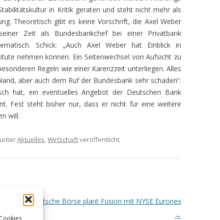
abilitätskultur in Kritik geraten und steht nicht mehr als
ng. Theoretisch gibt es keine Vorschrift, die Axel Weber
seiner Zeit als Bundesbankchef bei einer Privatbank
lematisch. Schick: „Auch Axel Weber hat Einblick in
titute nehmen können. Ein Seitenwechsel von Aufsicht zu
besonderen Regeln wie einer Karenzzeit unterliegen. Alles
land, aber auch dem Ruf der Bundesbank sehr schaden“.
h hat, ein eventuelles Angebot der Deutschen Bank
. Fest steht bisher nur, dass er nicht für eine weitere
n will.
unter
Aktuelles
,
Wirtschaft
veröffentlicht.
t
Deutsche Börse plant Fusion mit NYSE Euronex
→
 Cookies,