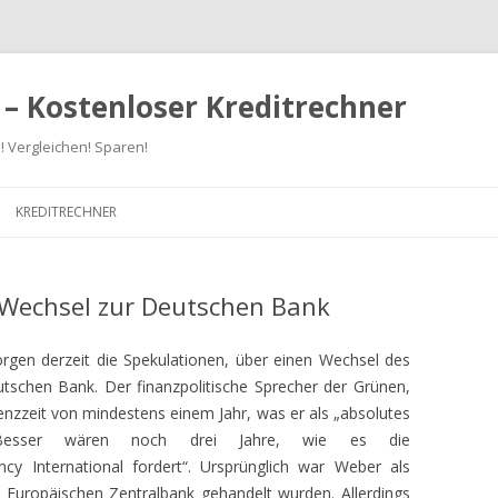
 – Kostenloser Kreditrechner
! Vergleichen! Sparen!
Zum
Inhalt
KREDITRECHNER
springen
Wechsel zur Deutschen Bank
orgen derzeit die Spekulationen, über einen Wechsel des
schen Bank. Der finanzpolitische Sprecher der Grünen,
renzzeit von mindestens einem Jahr, was er als „absolutes
 „Besser wären noch drei Jahre, wie es die
ncy International fordert“. Ursprünglich war Weber als
r Europäischen Zentralbank gehandelt wurden. Allerdings