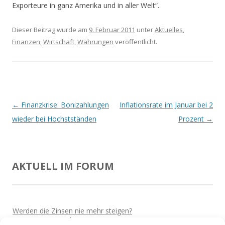
Exporteure in ganz Amerika und in aller Welt“.
Dieser Beitrag wurde am
9. Februar 2011
unter
Aktuelles
,
Finanzen
,
Wirtschaft
,
Währungen
veröffentlicht.
Beitrags-
←
Finanzkrise: Bonizahlungen
Inflationsrate im Januar bei 2
Navigation
wieder bei Höchstständen
Prozent
→
AKTUELL IM FORUM
Werden die Zinsen nie mehr steigen?
Von
Martin
Vor 5 Jahren