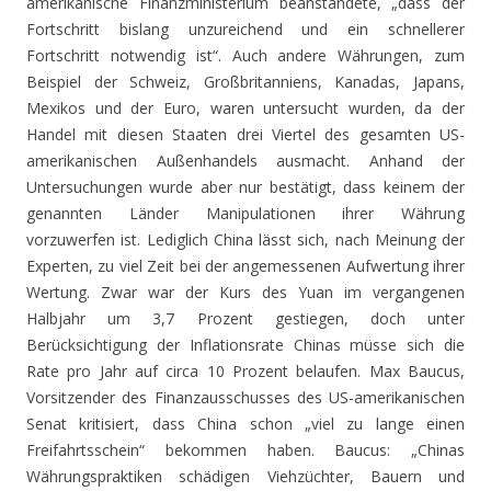
amerikanische Finanzministerium beanstandete, „dass der
Fortschritt bislang unzureichend und ein schnellerer
Fortschritt notwendig ist“. Auch andere Währungen, zum
Beispiel der Schweiz, Großbritanniens, Kanadas, Japans,
Mexikos und der Euro, waren untersucht wurden, da der
Handel mit diesen Staaten drei Viertel des gesamten US-
amerikanischen Außenhandels ausmacht. Anhand der
Untersuchungen wurde aber nur bestätigt, dass keinem der
genannten Länder Manipulationen ihrer Währung
vorzuwerfen ist. Lediglich China lässt sich, nach Meinung der
Experten, zu viel Zeit bei der angemessenen Aufwertung ihrer
Wertung. Zwar war der Kurs des Yuan im vergangenen
Halbjahr um 3,7 Prozent gestiegen, doch unter
Berücksichtigung der Inflationsrate Chinas müsse sich die
Rate pro Jahr auf circa 10 Prozent belaufen. Max Baucus,
Vorsitzender des Finanzausschusses des US-amerikanischen
Senat kritisiert, dass China schon „viel zu lange einen
Freifahrtsschein“ bekommen haben. Baucus: „Chinas
Währungspraktiken schädigen Viehzüchter, Bauern und