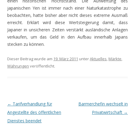
einen historischen Höchststand. Die Aufwertung des
japanischen Yen ist immer nach einer Naturkatastrophe zu
beobachten, hatte bisher aber nicht dieses extreme Ausmaß
erreicht. Erklärt wird diese Wertsteigerung damit, dass
Japaner in unsicheren Zeiten verstärkt ausländische Anlagen
verkaufen, um das Geld in den Aufbau innerhalb Japans
stecken zu können.
Dieser Beitrag wurde am
19. März 2011
unter
Aktuelles
,
Märkte
,
Währungen
veröffentlicht.
Beitrags-
←
Tarifverhandlung für
Barmerchefin wechselt in
Navigation
Angestellte des öffentlichen
Privatwirtschaft
→
Dienstes beendet