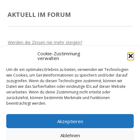
AKTUELL IM FORUM
Werden die Zinsen nie mehr steigen?
Von
Martin
Vor 5 Jahren
Cookie-Zustimmung
verwalten
Bekomme ich auch als Unternehmer einen Kredit?
Von
Martin
Vor 5 Jahren
Um dir ein optimales Erlebnis zu bieten, verwenden wir Technologien
Hohe Strompreise fressen einen auf....
wie Cookies, um Geräteinformationen zu speichern und/oder darauf
Von
Horst
Vor 5 Jahren
zuzugreifen. Wenn du diesen Technologien zustimmst, können wir
Daten wie das Surfverhalten oder eindeutige IDs auf dieser Website
Betriebsmittel zwischenfinanzieren lassen?
verarbeiten. Wenn du deine Zustimmung nicht erteilst oder
Von
Horst
Vor 5 Jahren
zurückziehst, können bestimmte Merkmale und Funktionen
beeinträchtigt werden.
Größere Investition finanzieren
Von
Martin
Vor 5 Jahren
Akzeptieren
Ablehnen